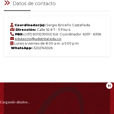
Datos de contacto
Coordinador(a):
Sergio Briceño Castañeda
Dirección:
Calle 52 # 7 - 11 Piso 4
PBX:
(+57) 6013239300 Ext: Coordinador: 6357 - 6356
edutecno@udistrital.edu.co
Lunes a viernes de 8:00 a.m. a 5:00 p.m
WhatsApp:
3202745026
Información
Pa
pie
Cargando aliados...