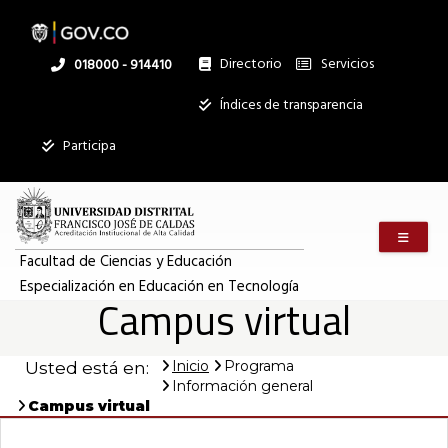
Pasar
al
contenido
principal
Directorio
Servicios
Linea
018000 - 914410
nacional
Institucional
Índices de transparencia
Participa
Menú m
Facultad de Ciencias y Educación
Especialización en Educación en Tecnología
Campus virtual
Inicio
Programa
Usted está en:
Información general
Campus virtual