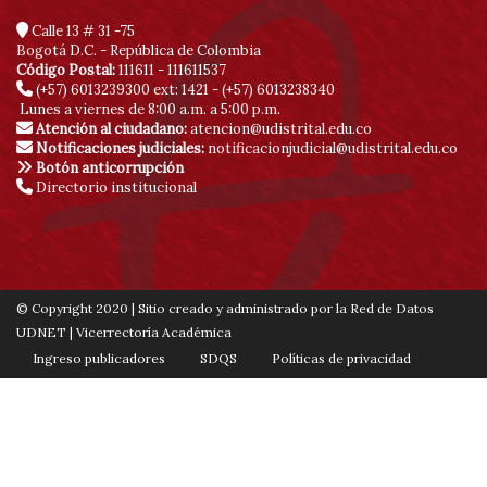
Calle 13 # 31 -75
Bogotá D.C. - República de Colombia
Código Postal:
111611 - 111611537
(+57) 6013239300
ext: 1421 - (+57) 6013238340
Lunes a viernes de 8:00 a.m. a 5:00 p.m.
Atención al ciudadano:
atencion@udistrital.edu.co
Notificaciones judiciales:
notificacionjudicial@udistrital.edu.co
Botón anticorrupción
Directorio institucional
© Copyright 2020 | Sitio creado y administrado por la Red de Datos
UDNET | Vicerrectoría Académica
Ingreso publicadores
SDQS
Políticas de privacidad
Contáctenos
Mapa de sitio