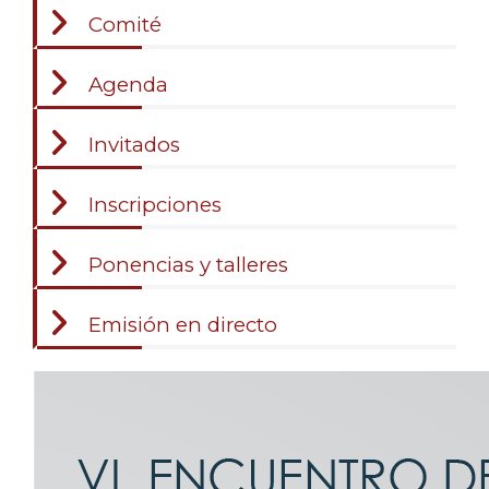
2021
Encuentro
Comité
-
VI
2021
Encuentro
Agenda
-
VI
2021
Encuentro
Invitados
-
VI
2021
Encuentro
Inscripciones
-
VI
2021
Encuentro
Ponencias y talleres
-
VI
2021
Encuentro
Emisión en directo
-
VI
Encuentro