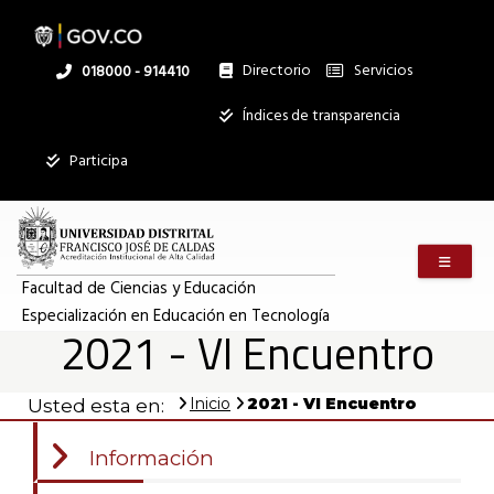
Pasar
al
contenido
principal
Directorio
Servicios
Linea
018000 - 914410
nacional
Institucional
Índices de transparencia
Participa
Menú m
Facultad de Ciencias y Educación
Especialización en Educación en Tecnología
2021 - VI Encuentro
Inicio
2021 - VI Encuentro
Usted esta en:
2021
Información
-
VI