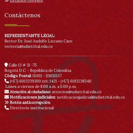
Estatuto Docente
Contáctenos
REPRESENTANTE LEGAL:
Rector Dr. José Andelfo Lizcano Caro
rectoria@udistrital.edu.co
Calle 13 # 31 -75
Bogotá D.C. - República de Colombia
Código Postal:
111611 - 111611537
(+57) 6013239300
ext: 1421 - (+57) 6013238340
Lunes a viernes de 8:00 a.m. a 5:00 p.m.
Atención al ciudadano:
atencion@udistrital.edu.co
Notificaciones judiciales:
notificacionjudicial@udistrital.edu.co
Botón anticorrupción
Directorio institucional