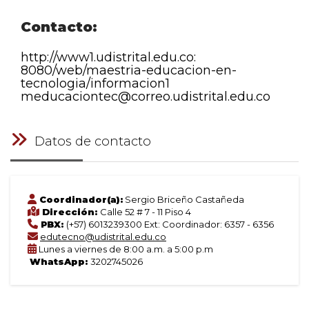
Contacto:
http://www1.udistrital.edu.co:
8080/web/maestria-educacion-
en-
tecnologia/informacion1
meducaciontec@correo.
udistrital.edu.co
Datos de contacto
Coordinador(a):
Sergio Briceño Castañeda
Dirección:
Calle 52 # 7 - 11 Piso 4
PBX:
(+57) 6013239300 Ext: Coordinador: 6357 - 6356
edutecno@udistrital.edu.co
Lunes a viernes de 8:00 a.m. a 5:00 p.m
WhatsApp:
3202745026