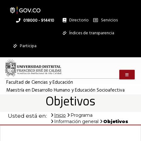
Pasar
al
contenido
principal
Directorio
Servicios
Linea
018000 - 914410
nacional
Institucional
Índices de transparencia
Participa
Menú m
Facultad de Ciencias y Educación
Maestría en Desarrollo Humano y Educación Socioafectiva
Objetivos
Inicio
Programa
Usted está en:
Información general
Objetivos