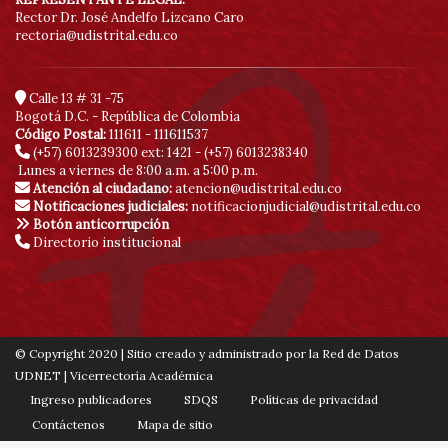
Rector Dr. José Andelfo Lizcano Caro
rectoria@udistrital.edu.co
Calle 13 # 31 -75
Bogotá D.C. - República de Colombia
Código Postal:
111611 - 111611537
(+57) 6013239300
ext: 1421 - (+57) 6013238340
Lunes a viernes de 8:00 a.m. a 5:00 p.m.
Atención al ciudadano:
atencion@udistrital.edu.co
Notificaciones judiciales:
notificacionjudicial@udistrital.edu.co
Botón anticorrupción
Directorio institucional
© Copyright 2020 | Sitio creado y administrado por la Red de Datos
UDNET | Vicerrectoría Académica
Ingreso publicadores
SDQS
Políticas de privacidad
Contáctenos
Mapa de sitio