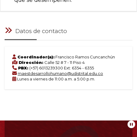
que se desempeñen.
Datos de contacto
Coordinador(a):
Francisco Ramos Cuncanchún
Dirección:
Calle 52 # 7 - 11 Piso 4
PBX:
(+57) 6013239300 Ext: 6354 - 6355
maestdesarrollohumano@udistrital.edu.co
Lunes a viernes de 11:00 a.m. a 5:00 p.m.
Información
Pa