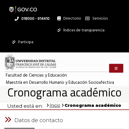
Pasar
al
contenido
principal
Directorio
Servicios
Linea
018000 - 914410
nacional
Institucional
Índices de transparencia
Participa
Menú m
Facultad de Ciencias y Educación
Maestría en Desarrollo Humano y Educación Socioafectiva
Cronograma académico
Inicio
Cronograma académico
Usted está en:
Datos de contacto