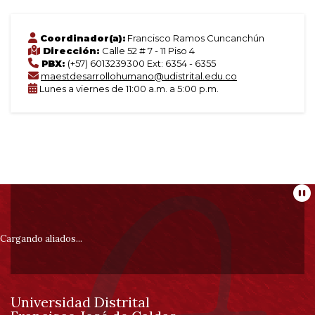
Coordinador(a):
Francisco Ramos Cuncanchún
Dirección:
Calle 52 # 7 - 11 Piso 4
PBX:
(+57) 6013239300 Ext: 6354 - 6355
maestdesarrollohumano@udistrital.edu.co
Lunes a viernes de 11:00 a.m. a 5:00 p.m.
Información
Pa
pie
Cargando aliados...
de
Universidad Distrital