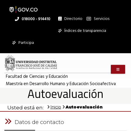
Pasar
al
contenido
principal
Directorio
Servicios
Linea
018000 - 914410
nacional
Institucional
Índices de transparencia
Participa
Menú m
Facultad de Ciencias y Educación
Maestría en Desarrollo Humano y Educación Socioafectiva
Autoevaluación
Inicio
Autoevaluación
Usted está en:
Datos de contacto