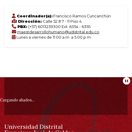
Coordinador(a):
Francisco Ramos Cuncanchún
Dirección:
Calle 52 # 7 - 11 Piso 4
PBX:
(+57) 6013239300 Ext: 6354 - 6355
maestdesarrollohumano@udistrital.edu.co
Lunes a viernes de 11:00 a.m. a 5:00 p.m.
Información
Pa
pie
Cargando aliados...
de
Universidad Distrital