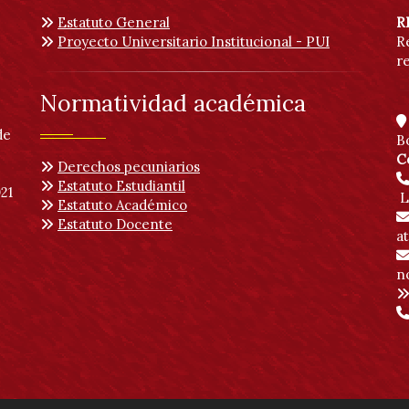
Estatuto General
R
Proyecto Universitario Institucional - PUI
R
r
Normatividad académica
de
B
C
Derechos pecuniarios
Estatuto Estudiantil
21
L
Estatuto Académico
Estatuto Docente
a
no