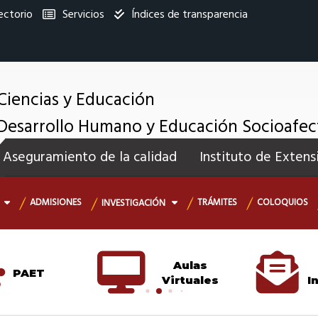
ectorio
Servicios
Índices de transparencia
titucional
Ciencias y Educación
Desarrollo Humano y Educación Socioafec
enú
Aseguramiento de la calidad
Instituto de Extens
ecundario
ADMISIONES
TRÁMITES
COLOQUIOS
INVESTIGACIÓN
Aulas
PAET
Virtuales
I