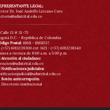
EPRESENTANTE LEGAL:
ector Dr. José Andelfo Lizcano Caro
ectoria@udistrital.edu.co
Calle 13 # 31 -75
ogotá D.C. - República de Colombia
ódigo Postal:
111611 - 111611537
(+57) 6013239300
ext: 1421 - (+57) 6013238340
unes a viernes de 8:00 a.m. a 5:00 p.m.
Atención al ciudadano:
tencion@udistrital.edu.co
Notificaciones judiciales:
tificacionjudicial@udistrital.edu.co
Botón anticorrupción
Directorio institucional