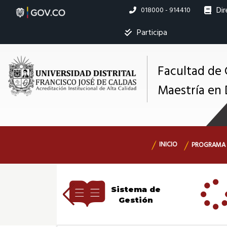
Pasar
Dir
Linea
018000 - 914410
al
nacional
contenido
Ins
Participa
principal
Facultad de 
Maestría en 
M
s
Navegación
INICIO
PROGRAMA
principal
Sistema de
dmisiones
Gestión