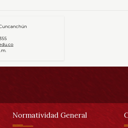
 Cuncanchún
6355
edu.co
p.m.
Normatividad General
C