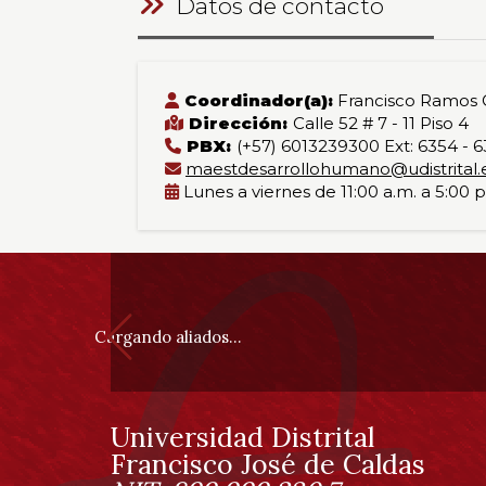
Datos de contacto
Coordinador(a):
Francisco Ramos
Dirección:
Calle 52 # 7 - 11 Piso 4
PBX:
(+57) 6013239300 Ext: 6354 - 
maestdesarrollohumano@udistrital.
Lunes a viernes de 11:00 a.m. a 5:00 
Información
pie
Cargando aliados...
de
página
Universidad Distrital
Información
Francisco José de Caldas