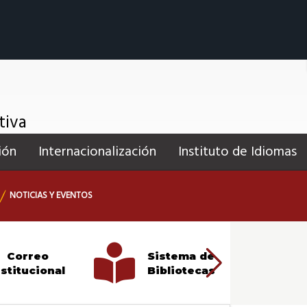
tiva
ión
Internacionalización
Instituto de Idiomas
NOTICIAS Y EVENTOS
Correo
Sistema de
A
nstitucional
Bibliotecas