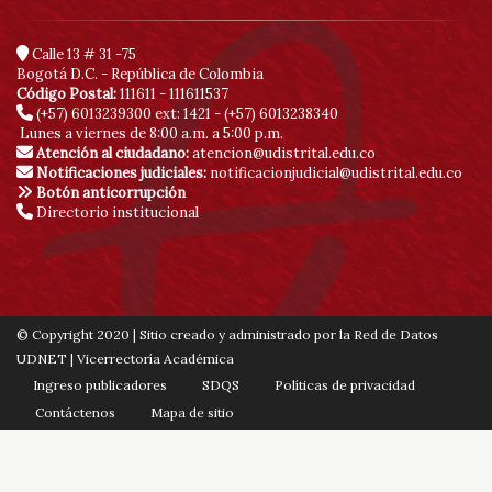
Calle 13 # 31 -75
Bogotá D.C. - República de Colombia
Código Postal:
111611 - 111611537
(+57) 6013239300
ext: 1421 - (+57) 6013238340
Lunes a viernes de 8:00 a.m. a 5:00 p.m.
Atención al ciudadano:
atencion@udistrital.edu.co
Notificaciones judiciales:
notificacionjudicial@udistrital.edu.co
Botón anticorrupción
Directorio institucional
© Copyright 2020 | Sitio creado y administrado por la Red de Datos
UDNET | Vicerrectoría Académica
Ingreso publicadores
SDQS
Políticas de privacidad
Contáctenos
Mapa de sitio