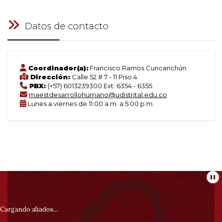
Datos de contacto
Coordinador(a):
Francisco Ramos Cuncanchún
Dirección:
Calle 52 # 7 - 11 Piso 4
PBX:
(+57) 6013239300 Ext: 6354 - 6355
maestdesarrollohumano@udistrital.edu.co
Lunes a viernes de 11:00 a.m. a 5:00 p.m.
Información
Pa
pie
Cargando aliados...