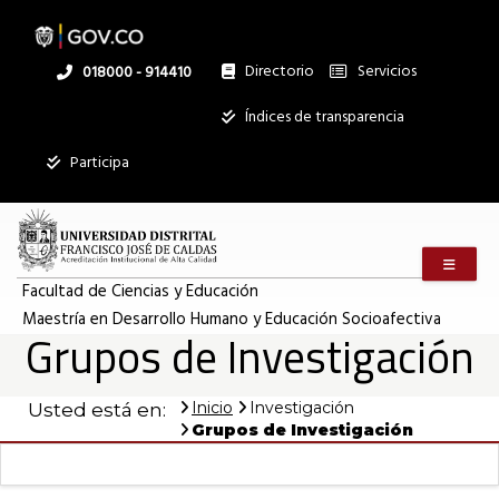
Pasar
al
contenido
principal
Directorio
Servicios
Linea
018000 - 914410
nacional
Institucional
Índices de transparencia
Participa
Menú m
Facultad de Ciencias y Educación
Maestría en Desarrollo Humano y Educación Socioafectiva
Grupos de Investigación
Inicio
Investigación
Usted está en:
Grupos de Investigación