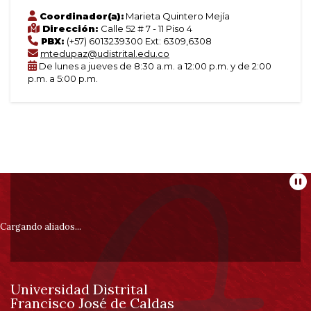
Coordinador(a):
Marieta Quintero Mejía
Dirección:
Calle 52 # 7 - 11 Piso 4
PBX:
(+57) 6013239300 Ext: 6309,6308
mtedupaz@udistrital.edu.co
De lunes a jueves de 8:30 a.m. a 12:00 p.m. y de 2:00
p.m. a 5:00 p.m.
Información
Pa
pie
Cargando aliados...
de
Universidad Distrital
página
Francisco José de Caldas
Información