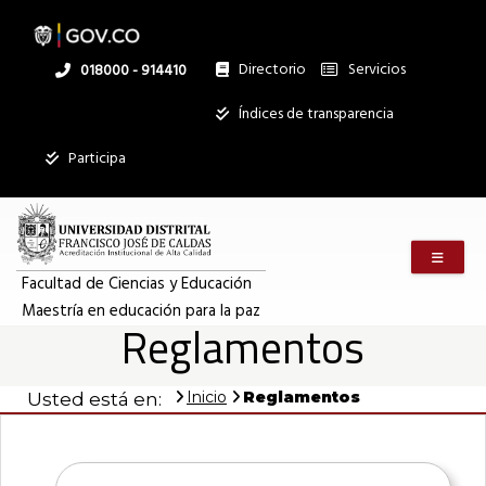
Pasar
al
contenido
principal
Directorio
Servicios
Linea
018000 - 914410
nacional
Institucional
Índices de transparencia
Participa
Menú m
Facultad de Ciencias y Educación
Maestría en educación para la paz
Reglamentos
Inicio
Reglamentos
Usted está en: