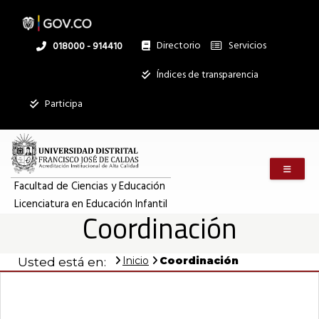
Pasar
al
contenido
principal
Directorio
Servicios
Linea
018000 - 914410
nacional
Institucional
Índices de transparencia
Participa
Menú m
Facultad de Ciencias y Educación
Licenciatura en Educación Infantil
Coordinación
Inicio
Coordinación
Usted está en: