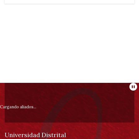
Información
Pa
pie
Cargando aliados...
de
Universidad Distrital