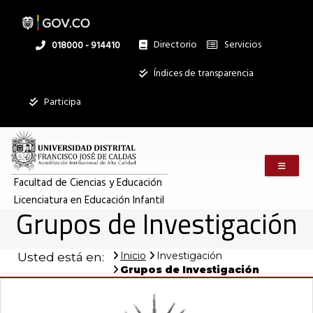
Pasar
al
contenido
principal
Directorio
Servicios
Linea
018000 - 914410
nacional
Institucional
Índices de transparencia
Participa
Menú m
Facultad de Ciencias y Educación
Licenciatura en Educación Infantil
Grupos de Investigación
Inicio
Investigación
Usted está en:
Grupos de Investigación