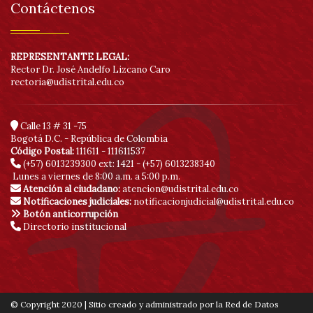
Contáctenos
REPRESENTANTE LEGAL:
Rector Dr. José Andelfo Lizcano Caro
rectoria@udistrital.edu.co
Calle 13 # 31 -75
Bogotá D.C. - República de Colombia
Código Postal:
111611 - 111611537
(+57) 6013239300
ext: 1421 - (+57) 6013238340
Lunes a viernes de 8:00 a.m. a 5:00 p.m.
Atención al ciudadano:
atencion@udistrital.edu.co
Notificaciones judiciales:
notificacionjudicial@udistrital.edu.co
Botón anticorrupción
Directorio institucional
© Copyright 2020 | Sitio creado y administrado por la Red de Datos