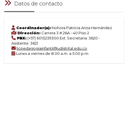
Datos de contacto
Coordinador(a):
Nohora Patricia Ariza Hernández
Dirección:
Carrera 3 # 26A - 40 Piso 2
PBX:
(+57) 6013239300 Ext: Secretaria: 3620 -
Asistente :3621
licpedagogiainfantil@udistrital.edu.co
Lunes a viernes de 8:00 a.m. a 5:00 p.m.