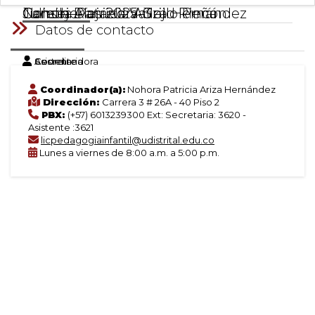
Nohora Patricia Ariza Hernández
Camila Alejandra Grillo Peña
Julieth Daniela Vallejo Rincón
Consejerías 2025-3
Datos de contacto
Coordinadora
Secretaria
Asistente
Coordinador(a):
Nohora Patricia Ariza Hernández
Dirección:
Carrera 3 # 26A - 40 Piso 2
PBX:
(+57) 6013239300 Ext: Secretaria: 3620 -
Asistente :3621
licpedagogiainfantil@udistrital.edu.co
Lunes a viernes de 8:00 a.m. a 5:00 p.m.