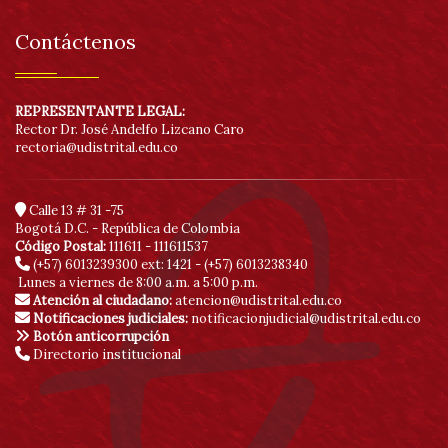
Contáctenos
REPRESENTANTE LEGAL:
Rector Dr. José Andelfo Lizcano Caro
rectoria@udistrital.edu.co
Calle 13 # 31 -75
Bogotá D.C. - República de Colombia
Código Postal:
111611 - 111611537
(+57) 6013239300
ext: 1421 - (+57) 6013238340
Lunes a viernes de 8:00 a.m. a 5:00 p.m.
Atención al ciudadano:
atencion@udistrital.edu.co
Notificaciones judiciales:
notificacionjudicial@udistrital.edu.co
Botón anticorrupción
Directorio institucional