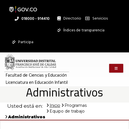
Pasar
al
contenido
principal
Directorio
Servicios
Linea
018000 - 914410
nacional
Institucional
Índices de transparencia
Participa
Menú m
Facultad de Ciencias y Educación
Licenciatura en Educación Infantil
Administrativos
Inicio
Programas
Usted está en:
Equipo de trabajo
Administrativos