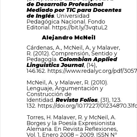
de Desarrollo Profesional
Mediado por TIC para Docentes
de Inglés
. Universidad
Pedagógica Nacional. Fondo
Editorial.
https://bit.ly/3vqtuL2
Alejandro McNeil
Cárdenas, A., McNeil, A, y Malaver,
R. (2012). Comprensión, Sentido y
Pedagogía.
Colombian Applied
Linguistics Journal
, (14),
146.162.
https://www.redalyc.org/pdf/305
McNeil, A. y Malaver, R. (2010).
Lenguaje, Argumentación y
Construcción de
Identidad.
Revista Folios
, (31), 123.
132.
https://doi.org/10.17227/01234870.31fo
Torres, H. Malaver, R. y McNeil, A.
Borges y la Poesía Expresionista
Alemana. En Revista Reflexiones,
Vol. 1, Enero 2008 – 2009. ISSN Nº