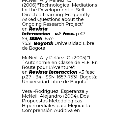
McNeil, A. y Peláez, C.
(2006)."Technological Mediations
for the Development of Self-
Directed Learning: Frequently
Asked Questions about the
Ongoing Research Project"
en
Revista
Interaccion
-
v.
6
fasc.
p.47 –
58,
ISSN:
1657-
7531,
Bogotá:
Universidad Libre
de Bogota
McNeil, A. y Peláez, C. (2005)."L
´Autonomie en Classe de FLE: En
Route pour L'Aventure".
en
Revista Interaccion
v.5 fasc.
p.27 - 34- ISSN: 1657-7531, Bogotá:
Universidad Libre de Bogotá
Vera -Rodríguez, Esperanza y
McNeil, Alejandro (2004). Dos
Propuestas Metodológicas
Hipermediales para Mejorar la
Comprensión Auditiva en