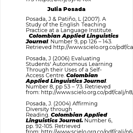
Julia Posada
Posada, J & Patiño, L (2007). A
Study of the English Teaching
Practice at a Language Institute.
Colombian Applied Linguistics
Journal
. Number 9, pp 126 – 143.
Retrieved
http://www.scielo.org.co/pdf/c
Posada, J (2006) Evaluating
Students' Autonomous Learning
Through their Uses of a Self-
Access Centre.
Colombian
Applied Linguistics Journal
.
Number 8, pp 53 – 73. Retrieved
from:
http://www.scielo.org.co/pdf/calj/n
Posada, J. (2004) Affirming
Diversity through
Reading.
Colombian Applied
Linguistics Journal.
Number 6,
pp. 92-105. Retrieved
from:
http://www.scielo.org.co/pdf/calj/n