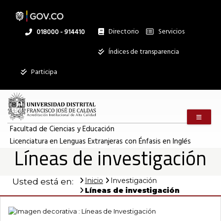
Pasar
al
contenido
principal
Directorio
Servicios
Linea
018000 - 914410
nacional
Institucional
Índices de transparencia
Participa
Menú m
Facultad de Ciencias y Educación
Licenciatura en Lenguas Extranjeras con Énfasis en Inglés
Líneas de investigación
Inicio
Investigación
Usted está en:
Líneas de investigación