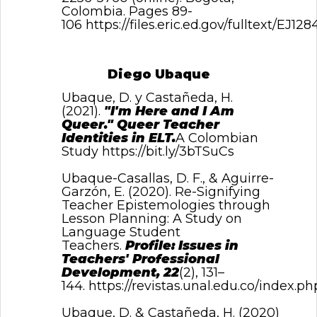
Colombia. Pages 89-
106
https://files.eric.ed.gov/fulltext/EJ128
Diego Ubaque
Ubaque, D. y Castañeda, H.
(2021).
"I'm Here and I Am
Queer." Queer Teacher
Identities in ELT.
A Colombian
Study
https://bit.ly/3bTSuCs
Ubaque-Casallas, D. F., & Aguirre-
Garzón, E. (2020). Re-Signifying
Teacher Epistemologies through
Lesson Planning: A Study on
Language Student
Teachers.
Profile: Issues in
Teachers' Professional
Development, 22
(2), 131–
144.
https://revistas.unal.edu.co/index.ph
Ubaque, D. & Castañeda, H. (2020)