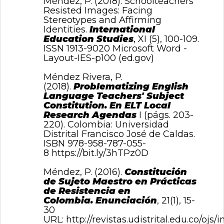
Méndez, P. (2018). Schoolteachers'
Resisted Images: Facing
Stereotypes and Affirming
Identities.
International
Education Studies
, XI (5), 100-109.
ISSN 1913-9020
Microsoft Word -
Layout-IES-p100 (ed.gov)
Méndez Rivera, P.
(2018).
Problematizing English
Language Teachers' Subject
Constitution.
En ELT Local
Research Agendas
I (págs. 203-
220). Colombia: Universidad
Distrital Francisco José de Caldas.
ISBN 978-958-787-055-
8
https://bit.ly/3hTPz0D
Méndez, P. (2016).
Constitución
de Sujeto Maestro en Prácticas
de Resistencia en
Colombia.
Enunciación
, 21(1), 15-
30
URL:
http://revistas.udistrital.edu.co/oj