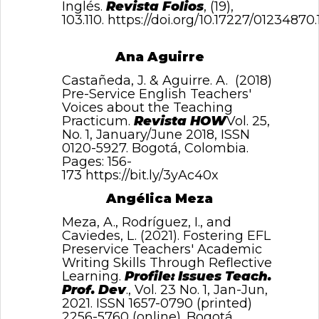
Inglés.
Revista Folios
, (19),
103.110.
https://doi.org/10.17227/01234870.1
Ana Aguirre
Castañeda, J. & Aguirre. A. (2018)
Pre-Service English Teachers'
Voices about the Teaching
Practicum.
Revista HOW
Vol. 25,
No. 1, January/June 2018, ISSN
0120-5927. Bogotá, Colombia.
Pages: 156-
173
https://bit.ly/3yAc40x
Angélica Meza
Meza, A., Rodríguez, I., and
Caviedes, L. (2021). Fostering EFL
Preservice Teachers' Academic
Writing Skills Through Reflective
Learning.
Profile: Issues Teach.
Prof. Dev
., Vol. 23 No. 1, Jan-Jun,
2021. ISSN 1657-0790 (printed)
2256-5760 (online). Bogotá,