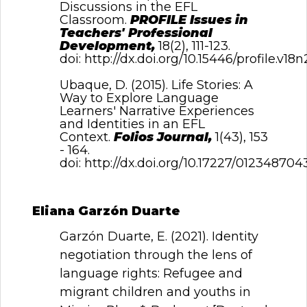
Discussions in the EFL
Classroom.
PROFILE Issues in
Teachers' Professional
Development,
18(2), 111-123.
doi:
http://dx.doi.org/10.15446/profile.v18
Ubaque, D. (2015). Life Stories: A
Way to Explore Language
Learners' Narrative Experiences
and Identities in an EFL
Context.
Folios Journal,
1(43), 153
- 164.
doi:
http://dx.doi.org/10.17227/0123487043
Eliana Garzón Duarte
Garzón Duarte, E. (2021). Identity
negotiation through the lens of
language rights: Refugee and
migrant children and youths in