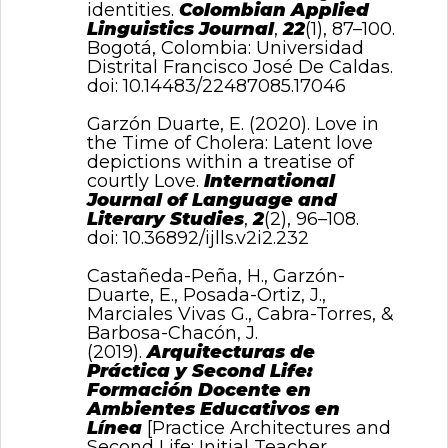
identities.
Colombian Applied
Linguistics Journal
,
22
(1), 87–100.
Bogotá, Colombia: Universidad
Distrital Francisco José De Caldas.
doi:
10.14483/22487085.17046
Garzón Duarte, E. (2020). Love in
the Time of Cholera: Latent love
depictions within a treatise of
courtly Love.
International
Journal of Language and
Literary Studies
,
2
(2), 96–108.
doi:
10.36892/ijlls.v2i2.232
Castañeda-Peña, H., Garzón-
Duarte, E., Posada-Ortiz, J.,
Marciales Vivas G., Cabra-Torres, &
Barbosa-Chacón, J.
(2019).
Arquitecturas de
Práctica y Second Life:
Formación Docente en
Ambientes Educativos en
Línea
[Practice Architectures and
Second Life: Initial Teacher