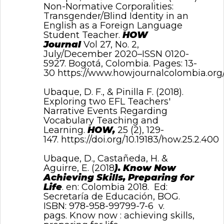
Non-Normative Corporalities:
Transgender/Blind Identity in an
English as a Foreign Language
Student Teacher.
HOW
Journal
Vol 27, No. 2,
July/December 2020–ISSN 0120-
5927. Bogotá, Colombia. Pages: 13-
30
https://www.howjournalcolombia.org/
Ubaque, D. F., & Pinilla F. (2018).
Exploring two EFL Teachers'
Narrative Events Regarding
Vocabulary Teaching and
Learning.
HOW,
25 (2), 129-
147.
https://doi.org/10.19183/how.25.2.400
Ubaque, D., Castañeda, H. &
Aguirre, E. (2018
).
Know Now
Achieving Skills, Preparing for
Life
. en: Colombia 2018. Ed:
Secretaría de Educación, BOG.
ISBN: 978-958-99799-7-6 v.
pags.
Know now : achieving skills,