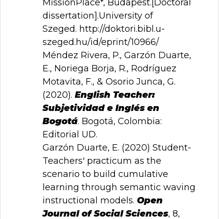
MissionPlace*, Budapest.[Doctoral
dissertation].University of
Szeged.
http://doktori.bibl.u-
szeged.hu/id/eprint/10966/
Méndez Rivera, P., Garzón Duarte,
E., Noriega Borja, R., Rodríguez
Motavita, F., & Osorio Junca, G.
(2020).
English Teacher:
Subjetividad e Inglés en
Bogotá
. Bogotá, Colombia:
Editorial UD.
Garzón Duarte, E. (2020) Student-
Teachers' practicum as the
scenario to build cumulative
learning through semantic waving
instructional models.
Open
Journal of Social Sciences
, 8,