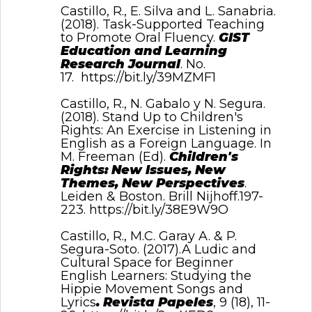
Castillo, R., E. Silva and L. Sanabria.
(2018). Task-Supported Teaching
to Promote Oral Fluency.
GIST
Education and Learning
Research Journal
. No.
17.
https://bit.ly/39MZMF1
Castillo, R., N. Gabalo y N. Segura.
(2018). Stand Up to Children's
Rights: An Exercise in Listening in
English as a Foreign Language. In
M. Freeman (Ed).
Children's
Rights: New Issues, New
Themes, New Perspectives
.
Leiden & Boston. Brill Nijhoff.197-
223.
https://bit.ly/38E9W9O
Castillo, R., M.C. Garay A. & P.
Segura-Soto. (2017).A Ludic and
Cultural Space for Beginner
English Learners: Studying the
Hippie Movement Songs and
Lyrics
.
Revista Papeles
, 9 (18), 11-