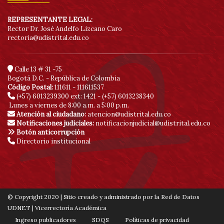
REPRESENTANTE LEGAL:
Rector Dr. José Andelfo Lizcano Caro
rectoria@udistrital.edu.co
Calle 13 # 31 -75
Bogotá D.C. - República de Colombia
Código Postal:
111611 - 111611537
(+57) 6013239300
ext: 1421 - (+57) 6013238340
Lunes a viernes de 8:00 a.m. a 5:00 p.m.
Atención al ciudadano:
atencion@udistrital.edu.co
Notificaciones judiciales:
notificacionjudicial@udistrital.edu.co
Botón anticorrupción
Directorio institucional
© Copyright 2020 | Sitio creado y administrado por la Red de Datos
UDNET | Vicerrectoría Académica
Ingreso publicadores
SDQS
Políticas de privacidad