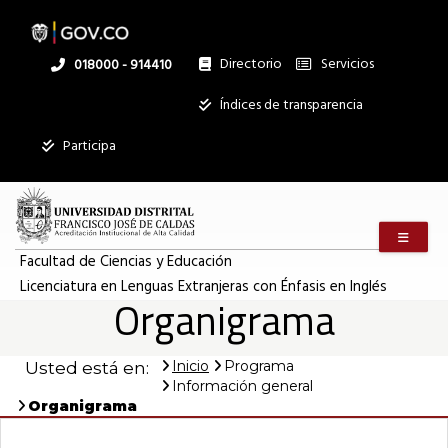
Pasar
al
contenido
principal
Directorio
Servicios
Linea
018000 - 914410
nacional
Institucional
Índices de transparencia
Participa
Menú m
Facultad de Ciencias y Educación
Licenciatura en Lenguas Extranjeras con Énfasis en Inglés
Organigrama
Inicio
Programa
Usted está en:
Información general
Organigrama