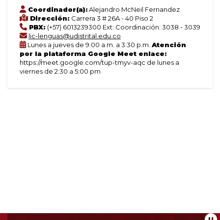
Coordinador(a):
Alejandro McNeil Fernandez
Dirección:
Carrera 3 # 26A - 40 Piso 2
PBX:
(+57) 6013239300 Ext: Coordinación: 3038 - 3039
lic-lenguas@udistrital.edu.co
Lunes a jueves de 9:00 a.m. a 3:30 p.m.
Atención
por la plataforma Google Meet enlace:
https://meet.google.com/tup-tmyv-aqc de lunes a
viernes de 2:30 a 5:00 pm