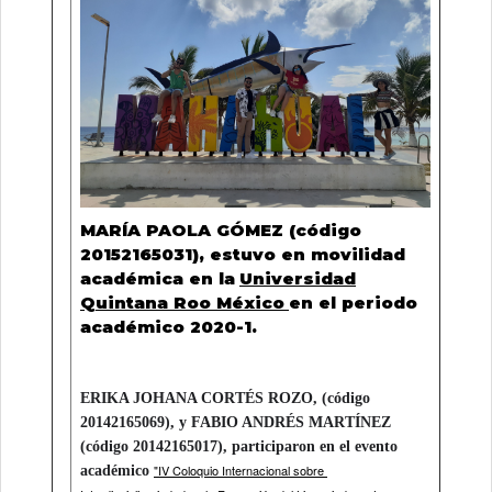
MARÍA PAOLA GÓMEZ (código
20152165031), estuvo en movilidad
académica en la
Universidad
Quintana Roo México
en el periodo
académico 2020-1.
ERIKA JOHANA CORTÉS ROZO, (código 
20142165069), y FABIO ANDRÉS MARTÍNEZ 
(código 20142165017), participaron en el evento 
"IV Coloquio Internacional sobre 
académico 