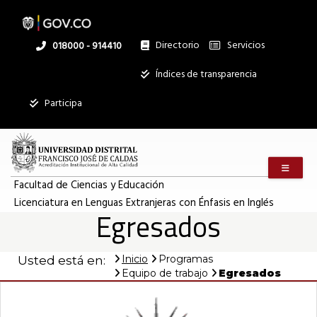
Pasar
al
contenido
principal
Directorio
Servicios
Linea
018000 - 914410
nacional
Institucional
Índices de transparencia
Participa
Menú m
Facultad de Ciencias y Educación
Licenciatura en Lenguas Extranjeras con Énfasis en Inglés
Egresados
Inicio
Programas
Usted está en:
Equipo de trabajo
Egresados