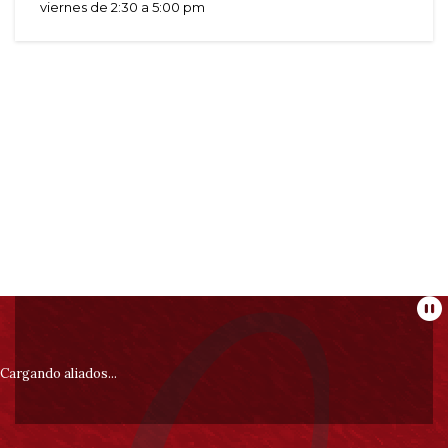
viernes de 2:30 a 5:00 pm
Información
Pa
pie
Cargando aliados...
de