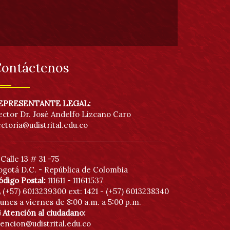
ontáctenos
EPRESENTANTE LEGAL:
ector Dr. José Andelfo Lizcano Caro
ectoria@udistrital.edu.co
Calle 13 # 31 -75
ogotá D.C. - República de Colombia
ódigo Postal:
111611 - 111611537
(+57) 6013239300
ext: 1421 - (+57) 6013238340
unes a viernes de 8:00 a.m. a 5:00 p.m.
Atención al ciudadano:
tencion@udistrital.edu.co