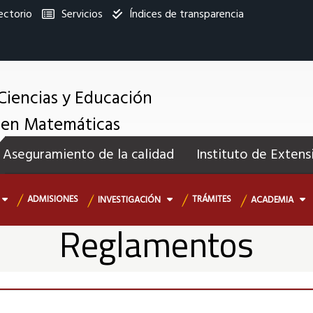
ectorio
Servicios
Índices de transparencia
titucional
Ciencias y Educación
a en Matemáticas
enú
Aseguramiento de la calidad
Instituto de Extens
ecundario
ADMISIONES
TRÁMITES
INVESTIGACIÓN
ACADEMIA
Reglamentos