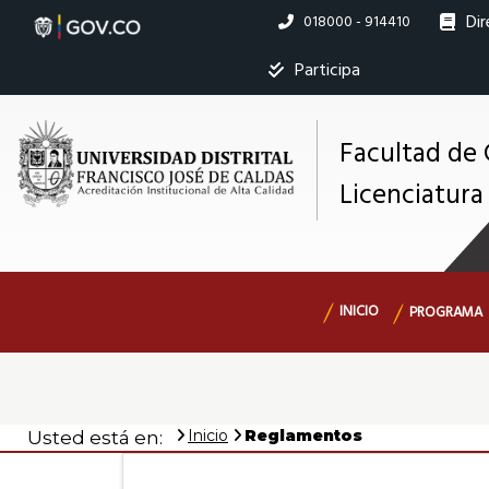
Pasar
Dir
Linea
018000 - 914410
al
nacional
contenido
Ins
Participa
principal
Facultad de 
Licenciatur
M
s
Navegación
INICIO
PROGRAMA
principal
Inicio
Reglamentos
Usted está en: