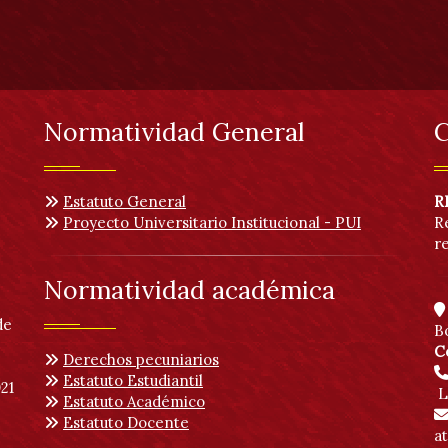
Normatividad General
C
Estatuto General
R
Proyecto Universitario Institucional - PUI
R
r
Normatividad académica
de
B
C
Derechos pecuniarios
Estatuto Estudiantil
21
L
Estatuto Académico
Estatuto Docente
a