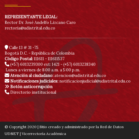
REPRESENTANTE LEGAL:
Rector Dr. José Andelfo Lizcano Caro
rectoria@udistrital.edu.co
Calle 13 # 31 -75
Bogotá D.C. - República de Colombia
Código Postal:
111611 - 111611537
(+57) 6013239300
ext: 1421 - (+57) 6013238340
Lunes a viernes de 8:00 a.m. a 5:00 p.m.
Atención al ciudadano:
atencion@udistrital.edu.co
Notificaciones judiciales:
notificacionjudicial@udistrital.edu.co
Botón anticorrupción
Directorio institucional
© Copyright 2020 | Sitio creado y administrado por la Red de Datos
UDNET | Vicerrectoría Académica