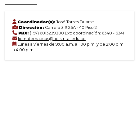
Coordinador(a):
José Torres Duarte
Dirección:
Carrera 3 # 26A - 40 Piso 2
PBX:
(+57) 6013239300 Ext: coordinación: 6340 - 6341
licmatematicas@udistrital.edu.co
Lunes a viernes de 9:00 a.m. a 1:00 p.m. y de 2:00 p.m.
a 4:00 p.m.