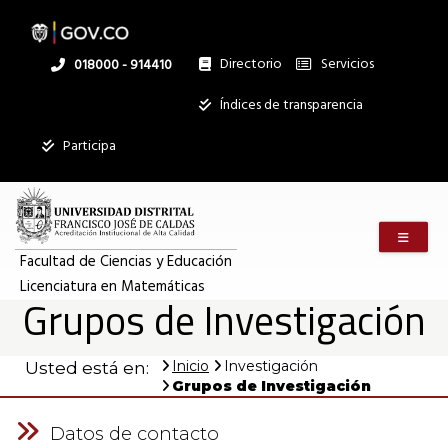
Pasar
al
contenido
principal
Directorio
Servicios
Linea
018000 - 914410
nacional
Institucional
Índices de transparencia
Participa
Menú m
Facultad de Ciencias y Educación
Licenciatura en Matemáticas
Grupos de Investigación
Inicio
Investigación
Usted está en:
Grupos de Investigación
Datos de contacto