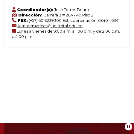
Coordinador(a):
José Torres Duarte
Dirección:
Carrera 3 # 26A - 40 Piso 2
PBX:
(+57) 6013239300 Ext: coordinación: 6340 - 6341
licmatematicas@udistrital.edu.co
Lunes a viernes de 9:00 a.m. a 1:00 p.m. y de 2:00 p.m.
a 4:00 p.m.
Información
Pa