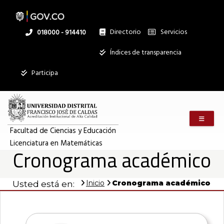
Pasar
al
contenido
principal
Directorio
Servicios
Linea
018000 - 914410
nacional
Institucional
Índices de transparencia
Participa
Menú m
Facultad de Ciencias y Educación
Licenciatura en Matemáticas
Cronograma académico
Inicio
Cronograma académico
Usted está en: