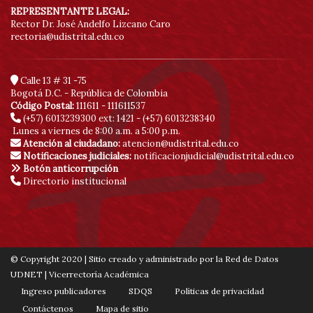
REPRESENTANTE LEGAL:
Rector Dr. José Andelfo Lizcano Caro
rectoria@udistrital.edu.co
Calle 13 # 31 -75
Bogotá D.C. - República de Colombia
Código Postal:
111611 - 111611537
(+57) 6013239300
ext: 1421 - (+57) 6013238340
Lunes a viernes de 8:00 a.m. a 5:00 p.m.
Atención al ciudadano:
atencion@udistrital.edu.co
Notificaciones judiciales:
notificacionjudicial@udistrital.edu.co
Botón anticorrupción
Directorio institucional
© Copyright 2020 | Sitio creado y administrado por la Red de Datos
UDNET | Vicerrectoría Académica
Ingreso publicadores
SDQS
Políticas de privacidad
Contáctenos
Mapa de sitio