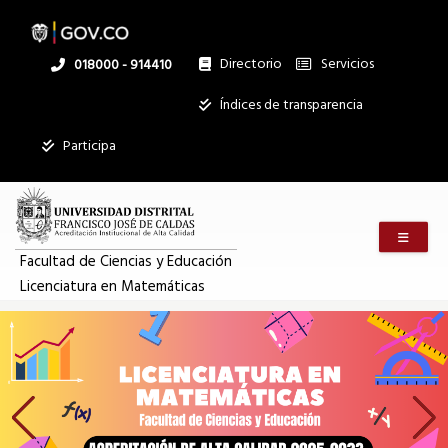
Pasar
al
contenido
principal
Directorio
Servicios
Linea
018000 - 914410
nacional
Institucional
Índices de transparencia
Participa
Menú m
Facultad de Ciencias y Educación
Licenciatura en Matemáticas