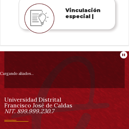
Vinculación
especial |
Información
Pa
pie
Cargando aliados...
de
Universidad Distrital
página
Francisco José de Caldas
Información
NIT. 899.999.230.7