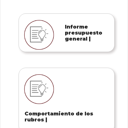
0
de
un
total
de
Informe
0
registros
presupuesto
general |
Anterior
Siguiente
Comportamiento de los
rubros |