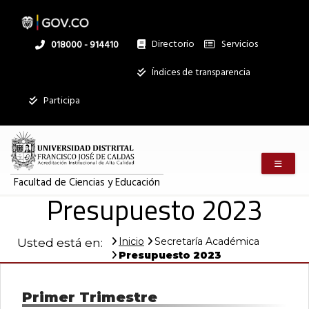
Pasar
al
contenido
principal
Directorio
Servicios
Linea
018000 - 914410
nacional
Institucional
Índices de transparencia
Mostrar
Participa
registros
Buscar:
Menú m
Servicios
Facultad de Ciencias y Educación
Presupuesto 2023
Ningún dato
disponible en
esta tabla
Inicio
Secretaría Académica
Usted está en:
Mostrando
Presupuesto 2023
registros
del
0
Primer Trimestre
al