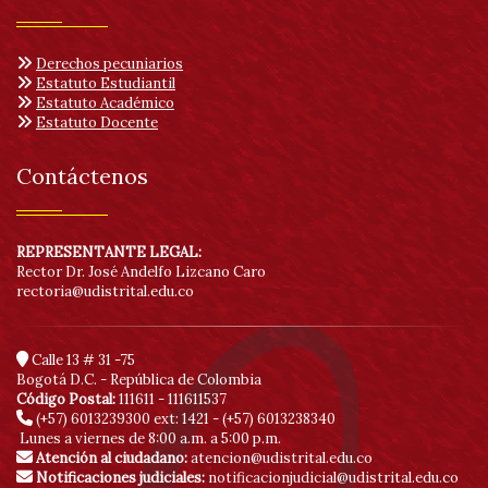
Derechos pecuniarios
Estatuto Estudiantil
Estatuto Académico
Estatuto Docente
Contáctenos
REPRESENTANTE LEGAL:
Rector Dr. José Andelfo Lizcano Caro
rectoria@udistrital.edu.co
Calle 13 # 31 -75
Bogotá D.C. - República de Colombia
Código Postal:
111611 - 111611537
(+57) 6013239300
ext: 1421 - (+57) 6013238340
Lunes a viernes de 8:00 a.m. a 5:00 p.m.
Atención al ciudadano:
atencion@udistrital.edu.co
Notificaciones judiciales:
notificacionjudicial@udistrital.edu.co