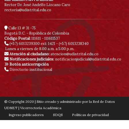
Rector Dr. José Andelfo Lizcano Caro
rectoria@udistrital.edu.co
Calle 13 # 31 -75
Bogotá D.C. - República de Colombia
Código Postal:
111611 - 111611537
(+57) 6013239300
ext: 1421 - (+57) 6013238340
Lunes a viernes de 8:00 a.m. a 5:00 p.m.
Atención al ciudadano:
atencion@udistrital.edu.co
Notificaciones judiciales:
notificacionjudicial@udistrital.edu.co
Botón anticorrupción
Directorio institucional
© Copyright 2020 | Sitio creado y administrado por la Red de Datos
UDNET | Vicerrectoría Académica
Ingreso publicadores
SDQS
Políticas de privacidad
Contáctenos
Mapa de sitio