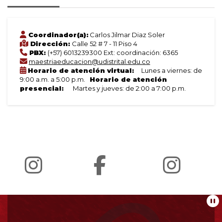
Coordinador(a):
Carlos Jilmar Diaz Soler
Dirección:
Calle 52 # 7 - 11 Piso 4
PBX:
(+57) 6013239300 Ext: coordinación: 6365
maestriaeducacion@udistrital.edu.co
Horario de atención virtual:
Lunes a viernes: de
9:00 a.m. a 5:00 p.m.
Horario de atención
presencial:
Martes y jueves: de 2:00 a 7:00 p.m.
Información
Pa