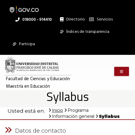
Pasar
al
contenido
principal
Directorio
Servicios
Linea
018000 - 914410
nacional
Institucional
Índices de transparencia
Participa
Menú m
Facultad de Ciencias y Educación
Maestría en Educación
Syllabus
Inicio
Programa
Usted está en:
Información general
Syllabus
Datos de contacto