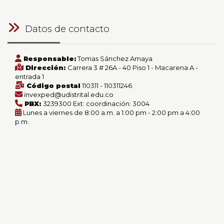
Datos de contacto
Responsable:
Tomas Sánchez Amaya
Dirección:
Carrera 3 # 26A - 40 Piso 1 - Macarena A -
entrada 1
Código postal
110311 - 110311246
invexped@udistrital.edu.co
PBX:
3239300 Ext: coordinación: 3004
Lunes a viernes de 8:00 a.m. a 1:00 pm - 2:00 pm a 4:00
p.m.