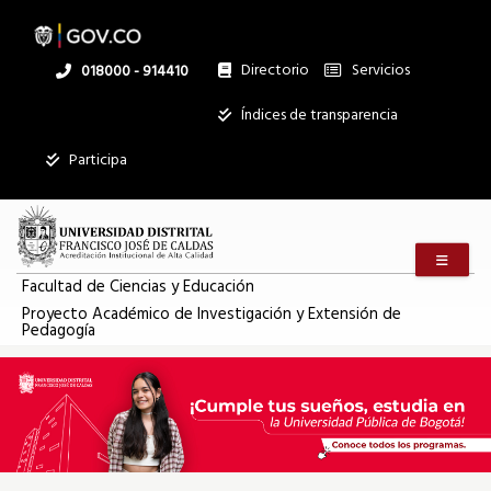
Pasar
al
contenido
principal
Directorio
Servicios
Linea
018000 - 914410
nacional
Institucional
Índices de transparencia
Participa
Menú m
Facultad de Ciencias y Educación
Proyecto Académico de Investigación y Extensión de
Pedagogía