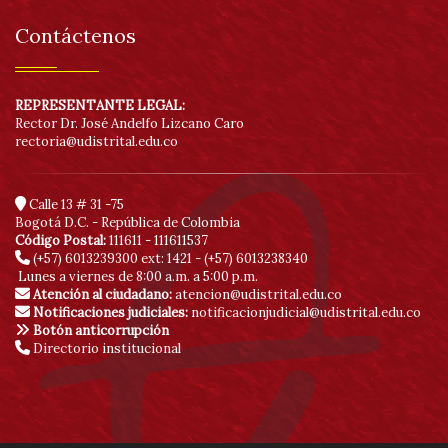
Contáctenos
REPRESENTANTE LEGAL:
Rector Dr. José Andelfo Lizcano Caro
rectoria@udistrital.edu.co
Calle 13 # 31 -75
Bogotá D.C. - República de Colombia
Código Postal:
111611 - 111611537
(+57) 6013239300
ext: 1421 - (+57) 6013238340
Lunes a viernes de 8:00 a.m. a 5:00 p.m.
Atención al ciudadano:
atencion@udistrital.edu.co
Notificaciones judiciales:
notificacionjudicial@udistrital.edu.co
Botón anticorrupción
Directorio institucional