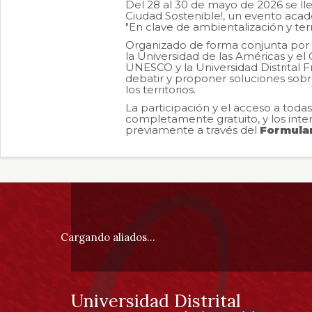
Del 28 al 30 de mayo de 2026 se llev
total de 0
Ciudad Sostenible!, un evento acadé
"En clave de ambientalización y terri
registros
Organizado de forma conjunta por l
la Universidad de las Américas y el 
UNESCO y la Universidad Distrital F
debatir y proponer soluciones sobre
los territorios.
La participación y el acceso a toda
completamente gratuito, y los int
previamente a través del
Formular
Información
pie
Cargando aliados...
de
Universidad Distrital