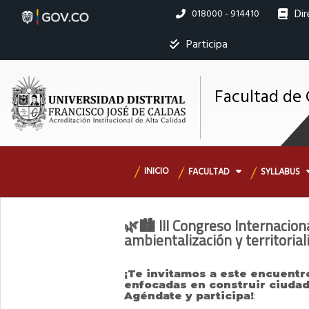
Pasar
Dir
Linea
018000 - 914410
al
nacional
contenido
Ins
Participa
principal
Mostrar
Facultad de 
M
registros
s
Navegación
INICIO
FACULTAD
SYLLABUS
Servicios
principal
Ningún dato
disponible
🌿🏙️ III Congreso Internacion
en esta tabla
ambientalización y territorial
Mostrando
¡Te invitamos a este encuentr
registros
enfocadas en construir ciudad
del 0 al 0
Agéndate y participa!
:
de un