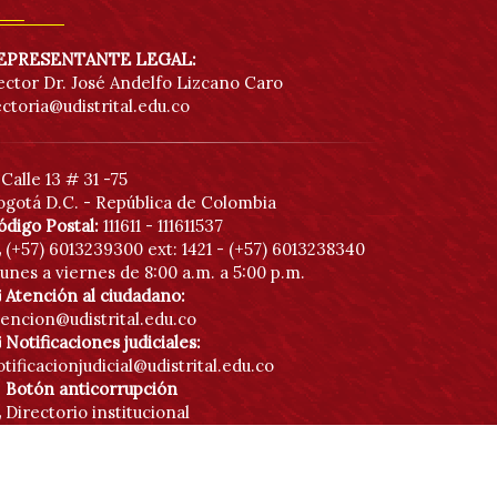
EPRESENTANTE LEGAL:
ector Dr. José Andelfo Lizcano Caro
ectoria@udistrital.edu.co
Calle 13 # 31 -75
ogotá D.C. - República de Colombia
ódigo Postal:
111611 - 111611537
(+57) 6013239300
ext: 1421 - (+57) 6013238340
unes a viernes de 8:00 a.m. a 5:00 p.m.
Atención al ciudadano:
tencion@udistrital.edu.co
Notificaciones judiciales:
tificacionjudicial@udistrital.edu.co
Botón anticorrupción
Directorio institucional