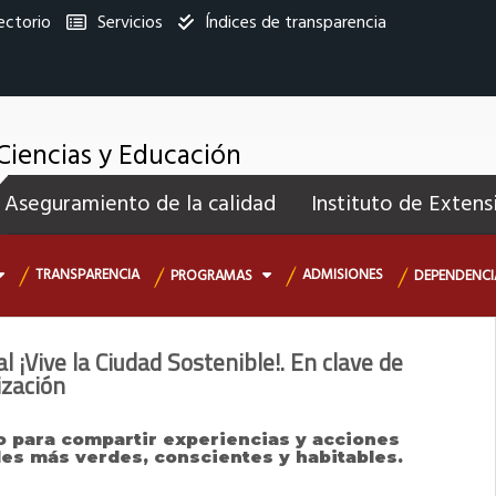
ectorio
Servicios
Índices de transparencia
titucional
Ciencias y Educación
enú
Aseguramiento de la calidad
Instituto de Extens
ecundario
TRANSPARENCIA
ADMISIONES
PROGRAMAS
DEPENDENC
al ¡Vive la Ciudad Sostenible!. En clave de
ización
o para compartir experiencias y acciones
es más verdes, conscientes y habitables.