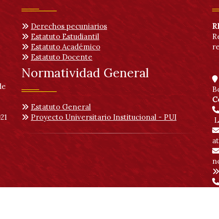
Derechos pecuniarios
R
Estatuto Estudiantil
R
Estatuto Académico
r
Estatuto Docente
Normatividad General
de
B
C
Estatuto General
21
Proyecto Universitario Institucional - PUI
L
a
no