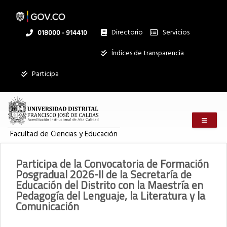
Pasar
al
contenido
principal
Directorio
Servicios
Linea
018000 - 914410
nacional
Institucional
Índices de transparencia
Mostrar
Participa
registros
Buscar:
Menú m
Servicios
Facultad de Ciencias y Educación
Ningún dato
disponible en
Participa de la Convocatoria de Formación
esta tabla
Posgradual 2026-II de la Secretaría de
Educación del Distrito con la Maestría en
Mostrando
registros
Pedagogía del Lenguaje, la Literatura y la
del
Comunicación
0
al