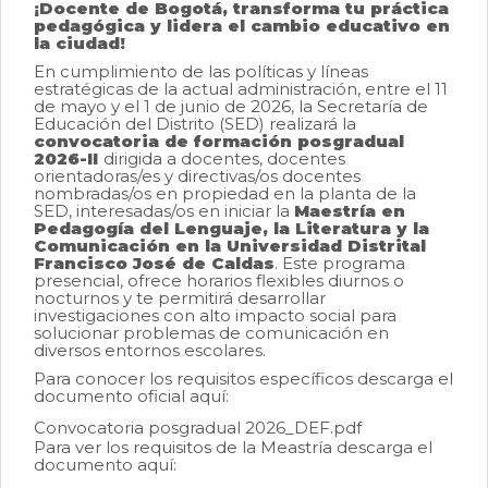
0
¡Docente de Bogotá, transforma tu práctica
de
pedagógica y lidera el cambio educativo en
un
la ciudad!
total
En cumplimiento de las políticas y líneas
de
estratégicas de la actual administración, entre el 11
0
de mayo y el 1 de junio de 2026, la Secretaría de
registros
Educación del Distrito (SED) realizará la
convocatoria de formación posgradual
2026-II
dirigida a docentes, docentes
Anterior
orientadoras/es y directivas/os docentes
nombradas/os en propiedad en la planta de la
Siguiente
SED, interesadas/os en iniciar la
Maestría en
Pedagogía del Lenguaje, la Literatura y la
Comunicación en la Universidad Distrital
Francisco José de Caldas
. Este programa
presencial, ofrece horarios flexibles diurnos o
nocturnos y te permitirá desarrollar
investigaciones con alto impacto social para
solucionar problemas de comunicación en
diversos entornos escolares.
Para conocer los requisitos específicos descarga el
documento oficial aquí:
Convocatoria posgradual 2026_DEF.pdf
Para ver los requisitos de la Meastría descarga el
documento aquí: