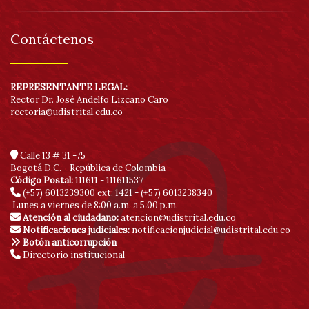
Contáctenos
REPRESENTANTE LEGAL:
Rector Dr. José Andelfo Lizcano Caro
rectoria@udistrital.edu.co
Calle 13 # 31 -75
Bogotá D.C. - República de Colombia
Código Postal:
111611 - 111611537
(+57) 6013239300
ext: 1421 - (+57) 6013238340
Lunes a viernes de 8:00 a.m. a 5:00 p.m.
Atención al ciudadano:
atencion@udistrital.edu.co
Notificaciones judiciales:
notificacionjudicial@udistrital.edu.co
Botón anticorrupción
Directorio institucional