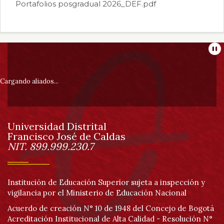
Portafolios posgradual 2026_DEF.pdf
Información
Pa
pie
Cargando aliados...
de
Universidad Distrital
página
Francisco José de Caldas
Información
NIT. 899.999.230.7
Institución de Educación Superior sujeta a inspección y
vigilancia por el Ministerio de Educación Nacional
Acuerdo de creación N° 10 de 1948 del Concejo de Bogotá
Acreditación Institucional de Alta Calidad - Resolución N°