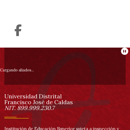
Información
Pa
pie
Cargando aliados...
de
Universidad Distrital
página
Francisco José de Caldas
Información
NIT. 899.999.230.7
Institución de Educación Superior sujeta a inspección y