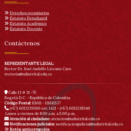
Derechos pecuniarios
Estatuto Estudiantil
Estatuto Académico
Estatuto Docente
Contáctenos
REPRESENTANTE LEGAL:
Rector Dr. José Andelfo Lizcano Caro
rectoria@udistrital.edu.co
Calle 13 # 31 -75
Bogotá D.C. - República de Colombia
Código Postal:
111611 - 111611537
(+57) 6013239300
ext: 1421 - (+57) 6013238340
Lunes a viernes de 8:00 a.m. a 5:00 p.m.
Atención al ciudadano:
atencion@udistrital.edu.co
Notificaciones judiciales:
notificacionjudicial@udistrital.edu.co
Botón anticorrupción