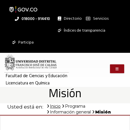
Pasar
al
contenido
principal
Directorio
Servicios
Linea
018000 - 914410
nacional
Institucional
Índices de transparencia
Participa
Menú m
Facultad de Ciencias y Educación
Licenciatura en Química
Misión
Inicio
Programa
Usted está en:
Información general
Misión