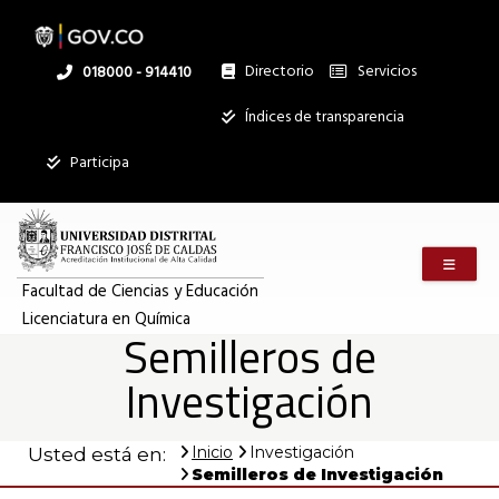
Pasar
al
contenido
principal
Directorio
Servicios
Linea
018000 - 914410
nacional
Institucional
Índices de transparencia
Participa
Menú m
Facultad de Ciencias y Educación
Licenciatura en Química
Semilleros de
Investigación
Inicio
Investigación
Usted está en:
Semilleros de Investigación