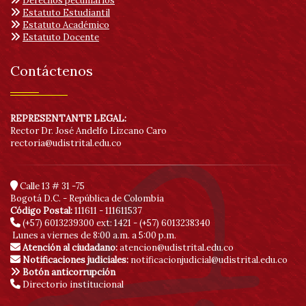
Derechos pecuniarios
Estatuto Estudiantil
Estatuto Académico
Estatuto Docente
Contáctenos
REPRESENTANTE LEGAL:
Rector Dr. José Andelfo Lizcano Caro
rectoria@udistrital.edu.co
Calle 13 # 31 -75
Bogotá D.C. - República de Colombia
Código Postal:
111611 - 111611537
(+57) 6013239300
ext: 1421 - (+57) 6013238340
Lunes a viernes de 8:00 a.m. a 5:00 p.m.
Atención al ciudadano:
atencion@udistrital.edu.co
Notificaciones judiciales:
notificacionjudicial@udistrital.edu.co
Botón anticorrupción
Directorio institucional