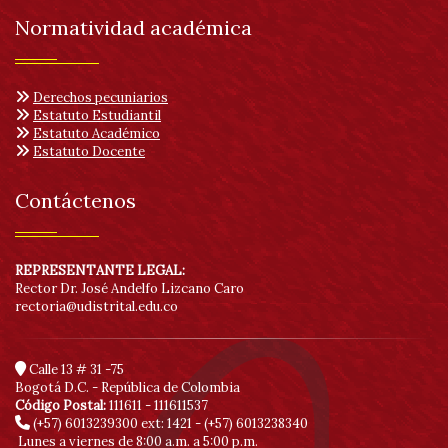
Normatividad académica
Derechos pecuniarios
Estatuto Estudiantil
Estatuto Académico
Estatuto Docente
Contáctenos
REPRESENTANTE LEGAL:
Rector Dr. José Andelfo Lizcano Caro
rectoria@udistrital.edu.co
Calle 13 # 31 -75
Bogotá D.C. - República de Colombia
Código Postal:
111611 - 111611537
(+57) 6013239300
ext: 1421 - (+57) 6013238340
Lunes a viernes de 8:00 a.m. a 5:00 p.m.