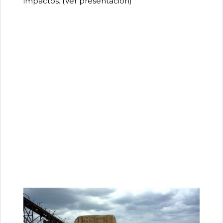
impactos. (
Ver presentación
)