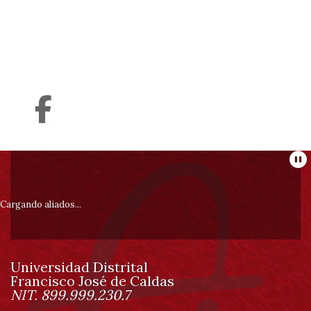
Información
Pa
pie
Cargando aliados...
de
Universidad Distrital
página
Francisco José de Caldas
Información
NIT. 899.999.230.7