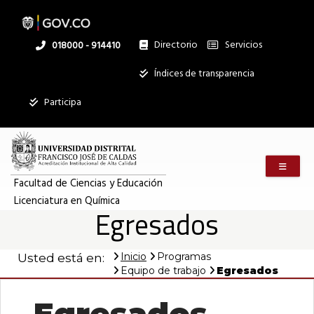
Pasar
al
contenido
principal
Directorio
Servicios
Linea
018000 - 914410
nacional
Institucional
Índices de transparencia
Participa
Menú m
Facultad de Ciencias y Educación
Licenciatura en Química
Egresados
Inicio
Programas
Usted está en:
Equipo de trabajo
Egresados