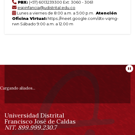
PBX:
(+57) 6013239300 Ext: 3060 - 3061
espinfancia@udistrital.edu.co
Lunes a viernes de 8:00 a.m. a 5:00 p.m.
Atención
Oficina Virtual:
https://meet.google.com/dtx-vqmg-
rwn Sábado 9:00 a.m. a 12.00 m
Información
Pa
pie
Cargando aliados...
de
Universidad Distrital
página
Francisco José de Caldas
Información
NIT. 899.999.230.7