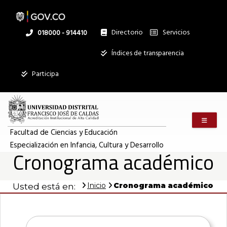
Pasar
al
contenido
principal
Directorio
Servicios
Linea
018000 - 914410
nacional
Institucional
Índices de transparencia
Participa
Menú m
Facultad de Ciencias y Educación
Especialización en Infancia, Cultura y Desarrollo
Cronograma académico
Inicio
Cronograma académico
Usted está en: