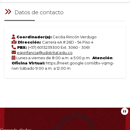
Datos de contacto
Coordinador(a):
Cecilia Rincón Verdugo
Dirección:
Carrera 4A # 26D - 54 Piso 4
PBX:
(+57) 6013239300 Ext: 3060 - 3061
espinfancia@udistrital.edu.co
Lunes a viernes de 8:00 a.m. a 5:00 p.m.
Atención
Oficina Virtual:
https://meet.google.com/dtx-vqmg-
rwn Sábado 9:00 a.m. a 12.00 m
Información
Pa