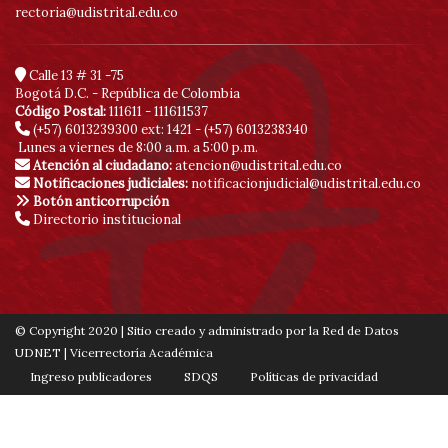
rectoria@udistrital.edu.co
Calle 13 # 31 -75
Bogotá D.C. - República de Colombia
Código Postal:
111611 - 111611537
(+57) 6013239300
ext: 1421 - (+57) 6013238340
Lunes a viernes de 8:00 a.m. a 5:00 p.m.
Atención al ciudadano:
atencion@udistrital.edu.co
Notificaciones judiciales:
notificacionjudicial@udistrital.edu.co
Botón anticorrupción
Directorio institucional
© Copyright 2020 | Sitio creado y administrado por la Red de Datos
UDNET | Vicerrectoría Académica
Ingreso publicadores
SDQS
Políticas de privacidad
Contáctenos
Mapa de sitio