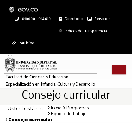
Pasar
al
contenido
principal
Directorio
Servicios
Linea
018000 - 914410
nacional
Institucional
Índices de transparencia
Participa
Menú m
Facultad de Ciencias y Educación
Especialización en Infancia, Cultura y Desarrollo
Consejo curricular
Inicio
Programas
Usted está en:
Equipo de trabajo
Consejo curricular