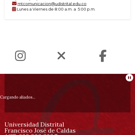
mtcomunicacion@udistrital.edu.co
Lunes a Viernes de 8:00 a.m. a 5:00 p.m.
Información
Pa
pie
Cargando aliados...
de
Universidad Distrital
página
Francisco José de Caldas
Información