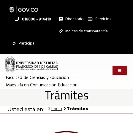
Pasar
al
contenido
principal
Directorio
Servicios
Linea
018000 - 914410
nacional
Institucional
Índices de transparencia
Participa
Menú m
Facultad de Ciencias y Educación
Maestría en Comunicación-Educación
Trámites
Inicio
Trámites
Usted está en: