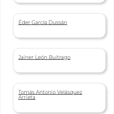
Información
Éder García Dussán
de
Información
Jainer León Buitrago
de
Información
Tomás Antonio Velásquez
de
Arrieta