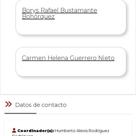
Información
Borys Rafael Bustamante
de
Bohórquez
Información
Carmen Helena Guerrero Nieto
de
Datos de contacto
Coordinador(a):
Humberto Alexis Rodríguez
Rodríguez