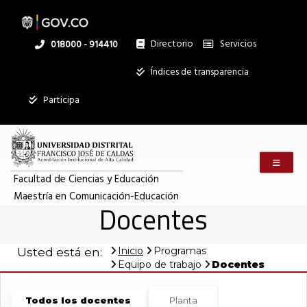
Pasar
al
contenido
principal
Directorio
Servicios
Linea
018000 - 914410
nacional
Institucional
Índices de transparencia
Participa
Menú m
Facultad de Ciencias y Educación
Maestría en Comunicación-Educación
Docentes
Inicio
Programas
Usted está en:
Equipo de trabajo
Docentes
Todos los docentes
Planta