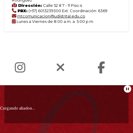
Dirección:
Calle 52 # 7 - 11 Piso 4
PBX:
(+57) 6013239300 Ext: Coordinación: 6369
mtcomunicacion@udistrital.edu.co
Lunes a Viernes de 8:00 a.m. a 5:00 p.m.
Información
Pa
pie
Cargando aliados...
de