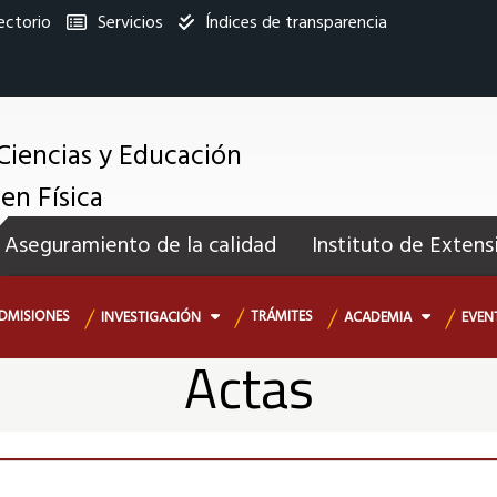
ectorio
Servicios
Índices de transparencia
titucional
Ciencias y Educación
en Física
enú
Aseguramiento de la calidad
Instituto de Extens
ecundario
DMISIONES
TRÁMITES
INVESTIGACIÓN
ACADEMIA
EVEN
Actas