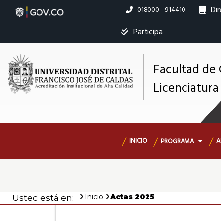
Pasar
Dir
Linea
018000 - 914410
al
nacional
contenido
Ins
Participa
principal
Facultad de 
Licenciatura 
M
s
Navegación
INICIO
A
PROGRAMA
principal
Inicio
Actas 2025
Usted está en: