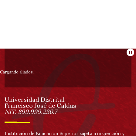
Información
Pa
pie
Cargando aliados...
de
Universidad Distrital
página
Francisco José de Caldas
Información
NIT. 899.999.230.7
Institución de Educación Superior sujeta a inspección y