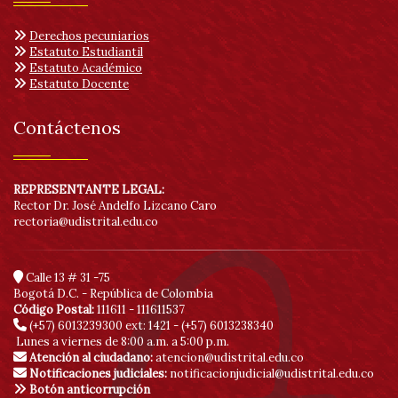
Derechos pecuniarios
Estatuto Estudiantil
Estatuto Académico
Estatuto Docente
Contáctenos
REPRESENTANTE LEGAL:
Rector Dr. José Andelfo Lizcano Caro
rectoria@udistrital.edu.co
Calle 13 # 31 -75
Bogotá D.C. - República de Colombia
Código Postal:
111611 - 111611537
(+57) 6013239300
ext: 1421 - (+57) 6013238340
Lunes a viernes de 8:00 a.m. a 5:00 p.m.
Atención al ciudadano:
atencion@udistrital.edu.co
Notificaciones judiciales:
notificacionjudicial@udistrital.edu.co
Botón anticorrupción