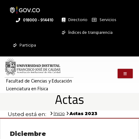
Pasar
al
contenido
principal
Directorio
Servicios
Linea
018000 - 914410
nacional
Institucional
Índices de transparencia
Participa
Menú m
Facultad de Ciencias y Educación
Licenciatura en Física
Actas
Inicio
Actas 2023
Usted está en:
Diciembre