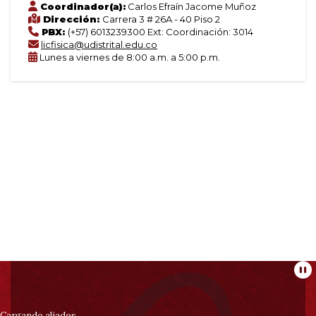
Coordinador(a):
Carlos Efraín Jacome Muñoz
Dirección:
Carrera 3 # 26A - 40 Piso 2
PBX:
(+57) 6013239300 Ext: Coordinación: 3014
licfisica@udistrital.edu.co
Lunes a viernes de 8:00 a.m. a 5:00 p.m.
Información
Pa
Cargando aliados...