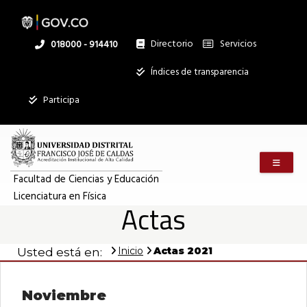
Pasar
al
contenido
principal
Directorio
Servicios
Linea
018000 - 914410
nacional
Institucional
Índices de transparencia
Participa
Menú m
Facultad de Ciencias y Educación
Licenciatura en Física
Actas
Inicio
Actas 2021
Usted está en:
Noviembre