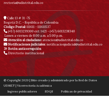
rectoria@udistrital.edu.co
Calle 13 # 31 -75
Bogotá D.C. - República de Colombia
Código Postal:
111611 - 111611537
(+57) 6013239300
ext: 1421 - (+57) 6013238340
Lunes a viernes de 8:00 a.m. a 5:00 p.m.
Atención al ciudadano:
atencion@udistrital.edu.co
Notificaciones judiciales:
notificacionjudicial@udistrital.edu.co
Botón anticorrupción
Directorio institucional
© Copyright 2020 | Sitio creado y administrado por la Red de Datos
UDNET | Vicerrectoría Académica
Ingreso publicadores
SDQS
Políticas de privacidad
Contáctenos
Mapa de sitio